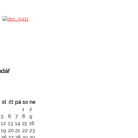
ndář
st
čt
pá
so
ne
1
2
5
6
7
8
9
12
13
14
15
16
19
20
21
22
23
26
27
28
29
30