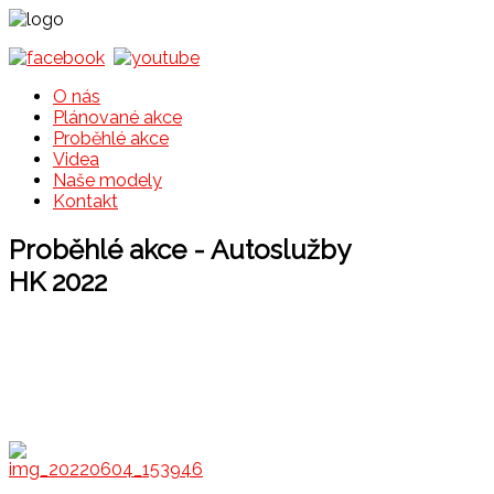
ous
ous
h
h
O nás
Plánované akce
Proběhlé akce
Videa
Naše modely
Kontakt
Proběhlé akce - Autoslužby
HK 2022